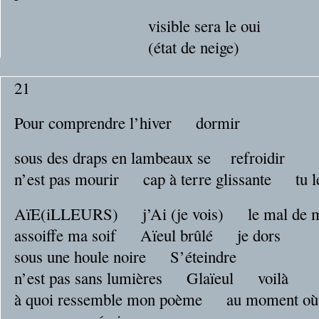
__
__
__
__
__
__
__
__
visible sera le oui
__
__
__
__
__
__
__
__
(état de neige)
21
Pour comprendre l’hiver
__
dormir
sous des draps en lambeaux se
__
refroidir
n’est pas mourir
__
cap à terre glissante
__
tu l
AïE(iLLEURS)
__
j’Ai (je vois)
__
le mal de 
assoiffe ma soif
__
Aïeul brûlé
__
je dors
sous une houle noire
__
S’éteindre
n’est pas sans lumières
__
Glaïeul
__
voilà
à quoi ressemble mon poème
__
au moment où 