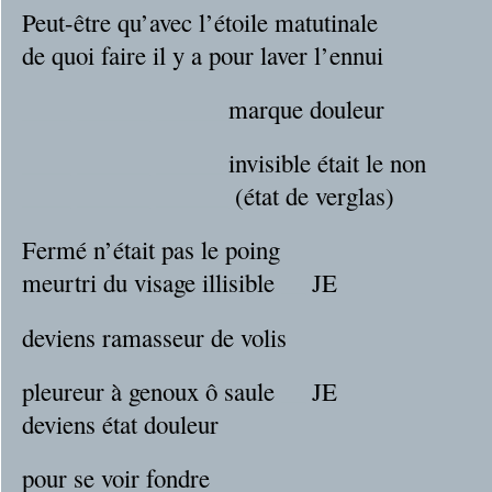
Peut-être qu’avec l’étoile matutinale
de quoi faire il y a pour laver l’ennui
__
__
__
__
__
__
__
__
marque douleur
__
__
__
__
__
__
__
__
invisible était le non
__
__
__
__
__
__
__
__
(état de verglas)
Fermé n’était pas le poing
meurtri du visage illisible
__
JE
deviens ramasseur de volis
pleureur à genoux ô saule
__
JE
deviens état douleur
pour se voir fondre