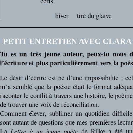
__
__
__
__
__
écris
__
__
__
__
__
__
__
hiver
__
tiré du glaive
PETIT ENTRETIEN AVEC CLARA
Tu es un très jeune auteur, peux-tu nous di
l’écriture et plus particulièrement vers la poés
Le désir d’écrire est né d’une impossibilité : cel
m’a semblé que la poésie était le format adéqua
raconter le conflit à travers une histoire, le poèm
de trouver une voix de réconciliation.
Comment élever, sublimer un quotidien difficile
sont autant de questions que mes premières lectur
La
Lettre à un jeune poète
de Rilke a été un