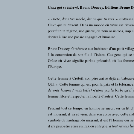
Ceux qui se taisent
, Bruno Doucey, Editions Bruno D
«
Poète, dans ton siècle, dis ce que tu vois
». (Odysseas
Ceux qui se taisent
. Dans un monde où vivre est devenu
pour fuir un régime, une guerre, où nous assistons, impui
donner à lire une poésie engagée et humaine.
Bruno Doucey s’intéresse aux habitants d’un petit villa
à la conversion de son fils à l’islam. Ces gens qui se 
Grèce où vivre signifie parfois précarité, où les femme
l’Europe.
Cette femme à Créteil, son père arrivé déjà en batea
QUI ». Cette femme qui est pour la paix et la tolérance,
devenir homme / mais [elle] n’aime pas la barbe qu’il 
femme libre et respecter la liberté d’autrui. Cette femm
Pendant tout ce temps, un homme se meurt sur un lit d’
est mourant, il va et vient dans son corps avec cette in
symbole du naufragé, du migrant, il est l’Homme qui s
il ira peut-être errer en Irak ou en Syrie,
à tout jamais l