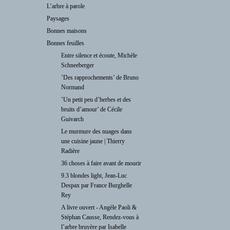
L’arbre à parole
Paysages
Bonnes maisons
Bonnes feuilles
Entre silence et écoute, Michèle
Schneeberger
’Des rapprochements’ de Bruno
Normand
’Un petit peu d’herbes et des
bruits d’amour’ de Cécile
Guivarch
Le murmure des nuages dans
une cuisine jaune | Thierry
Radière
36 choses à faire avant de mourir
9.3 blondes light, Jean-Luc
Despax par France Burghelle
Rey
A livre ouvert - Angèle Paoli &
Stéphan Causse, Rendez-vous à
l’arbre bruyère par Isabelle