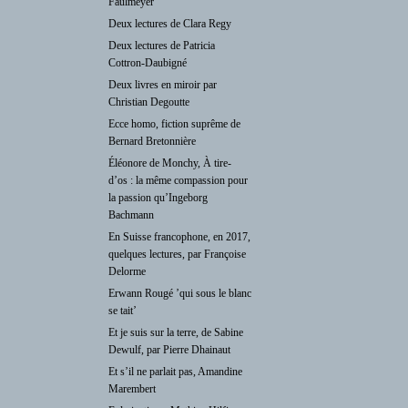
Faulmeyer
Deux lectures de Clara Regy
Deux lectures de Patricia
Cottron-Daubigné
Deux livres en miroir par
Christian Degoutte
Ecce homo, fiction suprême de
Bernard Bretonnière
Éléonore de Monchy, À tire-
d’os : la même compassion pour
la passion qu’Ingeborg
Bachmann
En Suisse francophone, en 2017,
quelques lectures, par Françoise
Delorme
Erwann Rougé ’qui sous le blanc
se tait’
Et je suis sur la terre, de Sabine
Dewulf, par Pierre Dhainaut
Et s’il ne parlait pas, Amandine
Marembert