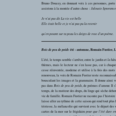
Bruno Doucey, en donnant voix à ces personnes, porte 
assistons à la montée d’autre chose :
Jalousie Ignorance
Je n’ai pas dit La vie est belle
Elle était belle et je n’ai pas pu la retenir
qu’en posant sur ta peau les doigts de rose d’un poème.
Bois de peu de poids
été - automne, Romain Fustier, 
L’été, le temps semble s’arrêter, entre le jardin et
la hât
thèmes, mais le lecteur ne s’en lasse pas, car à chaqu
cesse réinventée, moderne et utilise à la fois des mots
renouveau, la voix de Romain Fustier reste reconnaissabl
bousculant les images et la grammaire. Il donne ainsi 
pas dans
Bois de peu de poids
, de poèmes d’amour. Il s’
temps, de la moiteur des draps, du linge qui sèche dehors
vie de famille. Romain Fustier ne raconte pas l’histoire 
laisse aller au rythme de cette saison qui rend tout plus
tristesse, la mélancolie qui survient avec le départ des
cartes de la mer sur le frigidaire
pour que l’été dure e