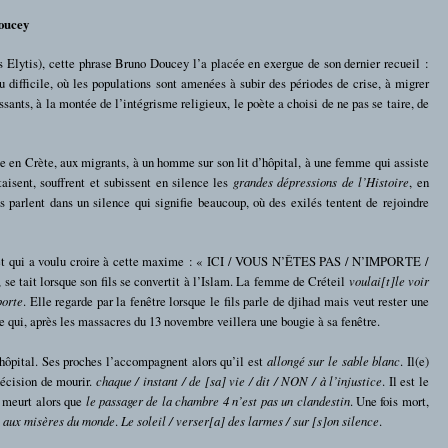
oucey
 Elytis), cette phrase Bruno Doucey l’a placée en exergue de son dernier recueil :
 difficile, où les populations sont amenées à subir des périodes de crise, à migrer
ssants, à la montée de l’intégrisme religieux, le poète a choisi de ne pas se taire, de
ge en Crète, aux migrants, à un homme sur son lit d’hôpital, à une femme qui assiste
taisent, souffrent et subissent en silence les
grandes dépressions de l’Histoire
, en
s parlent dans un silence qui signifie beaucoup, où des exilés tentent de rejoindre
u et qui a voulu croire à cette maxime : « ICI / VOUS N’ÊTES PAS / N’IMPORTE /
 se tait lorsque son fils se convertit à l’Islam. La femme de Créteil
voulai[t]le voir
porte
. Elle regarde par la fenêtre lorsque le fils parle de djihad mais veut rester une
e qui, après les massacres du 13 novembre veillera une bougie à sa fenêtre.
hôpital. Ses proches l’accompagnent alors qu’il est
allongé sur le sable blanc
. Il(e)
décision de mourir.
chaque / instant / de [sa] vie / dit / NON / à l’injustice
. Il est le
e meurt alors que
le passager de la chambre 4 n’est pas un clandestin
. Une fois mort,
ié aux misères du monde
.
Le soleil / verser[a] des larmes / sur [s]on silence
.