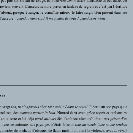
n peu plus son travail de forage.
Elle cherche son histoire
. L’histoire de cet autre, cet
revient souvent. L’auteure semble porter un fardeau de regrets et c’est par l’écriture
’absent, presque étranger, le connaître mieux, le faire surgir bien présent dans ses
 l’auteure :
quand tu mourras / il me faudra devenir / quand bien même
.
ucey
e vingt ans,
tu n’es jamais chez toi / oublié / dans le soleil
. Il écrit sur son pays qui
a
 ancêtres, des
mamans parties là haut
. Nimrod écrit avec grâce
reçoit et redonne au
cette terre et lui déjà
porté ailleurs
dès l’enfance alors qu’il était
aux prises d’un
t, avec ses animaux, ses paysages, c’était faire un
tour du monde juste en me rendant
, ancrées de bonheur, d’oiseaux, de fleurs mais il dit aussi la violence, avec
la vérité