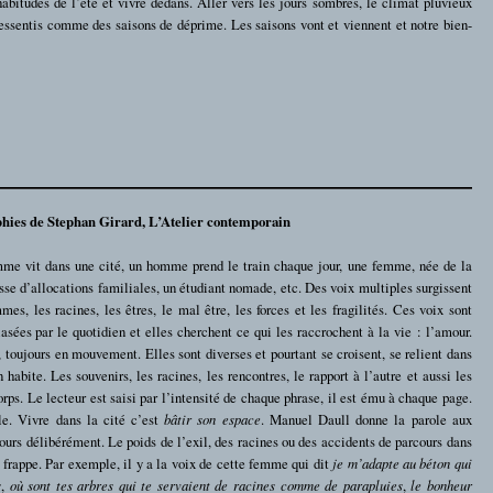
habitudes de l’été et vivre dedans. Aller vers les jours sombres, le climat pluvieux
 ressentis comme des saisons de déprime. Les saisons vont et viennent et notre bien-
phies de Stephan Girard, L’Atelier contemporain
me vit dans une cité, un homme prend le train chaque jour, une femme, née de la
sse d’allocations familiales, un étudiant nomade, etc. Des voix multiples surgissent
s, les racines, les êtres, le mal être, les forces et les fragilités. Ces voix sont
asées par le quotidien et elles cherchent ce qui les raccrochent à la vie : l’amour.
, toujours en mouvement. Elles sont diverses et pourtant se croisent, se relient dans
habite. Les souvenirs, les racines, les rencontres, le rapport à l’autre et aussi les
rps. Le lecteur est saisi par l’intensité de chaque phrase, il est ému à chaque page.
e. Vivre dans la cité c’est
bâtir son espace
. Manuel Daull donne la parole aux
ujours délibérément. Le poids de l’exil, des racines ou des accidents de parcours dans
s frappe. Par exemple, il y a la voix de cette femme qui dit
je m’adapte au béton qui
s
,
où sont tes arbres qui te servaient de racines comme de parapluies
,
le bonheur