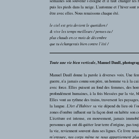
semaines son souvenir s’éloigne et il faut changer les 
puis les pieds dans la neige. L’automne et l’hiver sont
être avec elles. Nous renaissons chaque été.
le ciel est gris devient le quotidien /
& vive les temps meilleurs / penses-tu /
plus chauds en ce mois de décembre
que tu échangerais bien contre l’été /
Toute une vie bien verticale
, Manuel Daull, photogra
Manuel Daull donne la parole à diverses voix. Une fem
guerre, n’a jamais connu son père, un homme va à la cai
avec force. Elles puisent au fond des femmes, des homme
profondément humaines, à la fois blessées par la vie, bl
Elles vont au rythme des trains, traversent les paysages
la langue.
L’Art d’Habiter
sa vie dépend du lieu où l’on 
zones d’ombre influent sur la façon dont on habite son co
L’écriture est intense, en mouvement, jamais immobil
personnes qui ont dû quitter leur terre d’origine, pas to
la vie, reviennent souvent dans ses lignes. Ce livre nou
m’entoure
,
nos corps même ne nous appartiennent plu