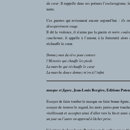
du cœur
. Il rappelle dans ses poèmes l’esclavagisme, le
noire.
Ces guerres qui reviennent encore aujourd’hui :
ils o
désespérément rouge
.
Il dit la violence, il n’aime pas la guerre et
notre couleu
cauchemar
, il appelle à l’amour, à la fraternité alors
réchauffe le cœur.
Donnez-moi du rêve pour contrer
l’Histoire qui chauffe les pieds
La marche qui réchauffe le cœur
La marche douce donnez m’en à l’infini
masque et figure
, Jean-Louis Bergère, Editions Potent
Essayer de faire tomber le masque ou faire bonne figure,
essayer de trouver le regard, les mots justes pour touch
vieillissant et accepter ainsi d’aller vers la fin et ains
un jour ou l’autre on apprend à lâcher prise
.
L’écriture de Jean-Louis Bergère est de celles qui se dé