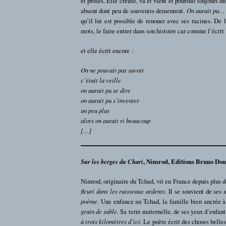
et proses. Elle creuse, va et vient et poursuit toujours u
absent dont peu de souvenirs demeurent.
On aurait pu…
qu’il lui est possible de renouer avec ses racines. De l
mots, le faire entrer dans son histoire car comme l’écrit
et elle écrit encore :
On ne pouvait pas savoir
c’était la veille
on aurait pu se dire
on aurait pu s’inventer
un peu plus
alors on aurait ri beaucoup
[…]
Sur les berges du Chari
, Nimrod, Editions Bruno Do
Nimrod, originaire du Tchad, vit en France depuis plus d
fleuri dans les ruisseaux ardents
. Il se souvient de ses
poème
. Une enfance au Tchad, la famille bien ancrée à 
grain de sable
. Sa terre maternelle, de ses yeux d’enfan
à trois kilomètres d’ici
. Le poète écrit des choses belles