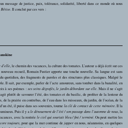
un message de justice, paix, tolérance, solidarité, liberté dans ce monde où nous
 Bêtise
. Il conclut par ces vers :
Lanskine
e d’elle
, le chemin des vacances, la culture des tomates. L’auteur a déjà écrit sur ces
e nouveau recueil, Romain Fustier apporte une touche nouvelle. Sa langue est sans
 du quotidien, des fragments de paroles et des structures plus classiques. Malgré le
e. Il sait, par exemple, parler de l’acte amoureux, sans tomber dans la banalité, en
voix à ses poèmes :
ses seins dégrafés
,
le jardin débordant sur elle
. Mais il ne s’agit
agit plutôt de savourer l’été, des tomates et du basilic, de profiter de la lenteur du
, de la prairie en contrebas, de l’eau dans les ruisseaux, du jardin, de l’océan, de la
d’un été, il puise dans ses souvenirs, tourne
la clé de contact de cette mémoire
. Il la
 lumineux. Puis il y a
le dénouement de l’été / son passage dans l’automne de nous
, la
 vacances, avec la rentrée
le ciel qui souriait bleu / fini / terminé
. On peut mettre les
ncore toujours
, pour que la mer continue de
japper
en nous, néanmoins, en quelques