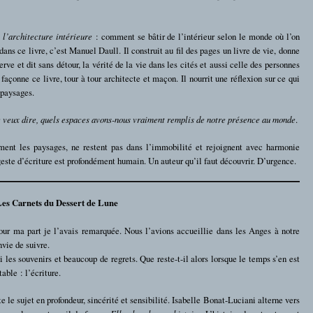
à
l’architecture intérieure
: comment se bâtir de l’intérieur selon le monde où l’on
e dans ce livre, c’est Manuel Daull. Il construit au fil des pages un livre de vie, donne
rve et dit sans détour, la vérité de la vie dans les cités et aussi celle des personnes
l façonne ce livre, tour à tour architecte et maçon. Il nourrit une réflexion sur ce qui
 paysages.
je veux dire, quels espaces avons-nous vraiment remplis de notre présence au monde
.
ment les paysages, ne restent pas dans l’immobilité et rejoignent avec harmonie
geste d’écriture est profondément humain. Un auteur qu’il faut découvrir. D’urgence.
 Les Carnets du Dessert de Lune
our ma part je l’avais remarquée. Nous l’avions accueillie dans les Anges à notre
nvie de suivre.
si les souvenirs et beaucoup de regrets. Que reste-t-il alors lorsque le temps s’en est
able : l’écriture.
e le sujet en profondeur, sincérité et sensibilité. Isabelle Bonat-Luciani alterne vers