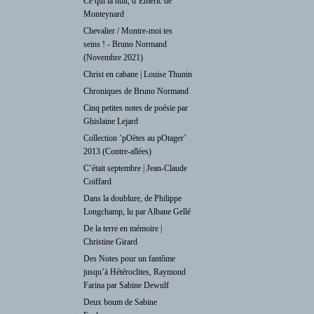
Ce qui la nuit, d’Emeric de
Monteynard
Chevalier / Montre-moi tes
seins ! - Bruno Normand
(Novembre 2021)
Christ en cabane | Louise Thunin
Chroniques de Bruno Normand
Cinq petites notes de poésie par
Ghislaine Lejard
Collection ’pOètes au pOtager’
2013 (Contre-allées)
C’était septembre | Jean-Claude
Coiffard
Dans la doublure, de Philippe
Longchamp, lu par Albane Gellé
De la terre en mémoire |
Christine Girard
Des Notes pour un fantôme
jusqu’à Hétéroclites, Raymond
Farina par Sabine Dewulf
Deux boum de Sabine