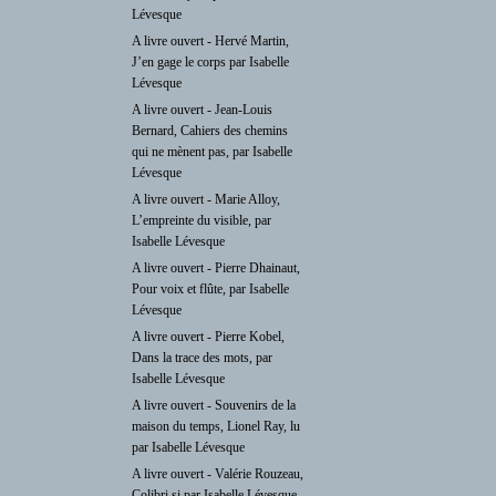
Lévesque
A livre ouvert - Hervé Martin,
J’en gage le corps par Isabelle
Lévesque
A livre ouvert - Jean-Louis
Bernard, Cahiers des chemins
qui ne mènent pas, par Isabelle
Lévesque
A livre ouvert - Marie Alloy,
L’empreinte du visible, par
Isabelle Lévesque
A livre ouvert - Pierre Dhainaut,
Pour voix et flûte, par Isabelle
Lévesque
A livre ouvert - Pierre Kobel,
Dans la trace des mots, par
Isabelle Lévesque
A livre ouvert - Souvenirs de la
maison du temps, Lionel Ray, lu
par Isabelle Lévesque
A livre ouvert - Valérie Rouzeau,
Colibri si par Isabelle Lévesque