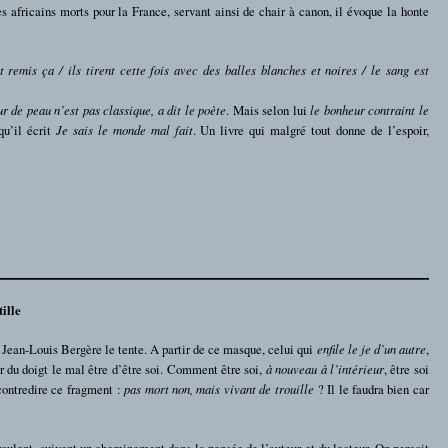
s africains morts pour la France, servant ainsi de chair à canon, il évoque la honte
nt remis ça / ils tirent cette fois avec des balles blanches et noires / le sang est
r de peau n’est pas classique, a dit le poète
. Mais selon lui
le bonheur contraint le
 qu’il écrit
Je sais le monde mal fait
. Un livre qui malgré tout donne de l’espoir,
ille
 Jean-Louis Bergère le tente. A partir de ce masque, celui qui
enfile le je d’un autre
,
er du doigt le mal être d’être soi. Comment être soi,
à nouveau à l’intérieur
, être soi
i contredire ce fragment :
pas mort non, mais vivant de trouille
? Il le faudra bien car
roulent, suivent un cheminement dans la pensée de l’auteur et du lecteur. On perçoit