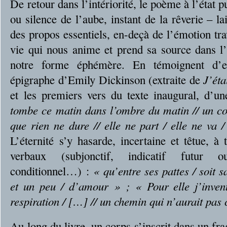
De retour dans l’intériorité, le poème à l’état 
ou silence de l’aube, instant de la rêverie – la
des propos essentiels, en-deçà de l’émotion tr
vie qui nous anime et prend sa source dans l’
notre forme éphémère. En témoignent d’e
épigraphe d’Emily Dickinson (extraite de
J’éta
et les premiers vers du texte inaugural, d’u
tombe ce matin dans l’ombre du matin // un cor
que rien ne dure // elle ne part / elle ne va / 
L’éternité s’y hasarde, incertaine et têtue, à
verbaux (subjonctif, indicatif futur ou
conditionnel…) :
« qu’entre ses pattes / soit 
et un peu / d’amour » ; « Pour elle j’inven
respiration / […] // un chemin qui n’aurait pa
Au long du livre, un corps s’inscrit dans un f