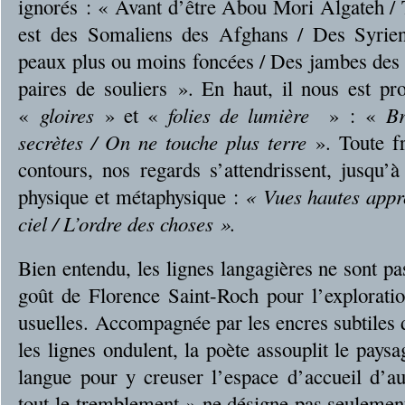
ignorés : « Avant d’être Abou Mori Algateh / 
est des Somaliens des Afghans / Des Syrie
peaux plus ou moins foncées / Des jambes des 
paires de souliers ». En haut, il nous est p
«
gloires
» et «
folies de lumière
» : «
Br
secrètes / On ne touche plus terre
». Toute fr
contours, nos regards s’attendrissent, jusqu’à
physique et métaphysique :
« Vues hautes appr
ciel / L’ordre des choses ».
Bien entendu, les lignes langagières ne sont pa
goût de Florence Saint-Roch pour l’exploratio
usuelles. Accompagnée par les encres subtiles 
les lignes ondulent, la poète assouplit le pays
langue pour y creuser l’espace d’accueil d’a
tout le tremblement » ne désigne pas seuleme