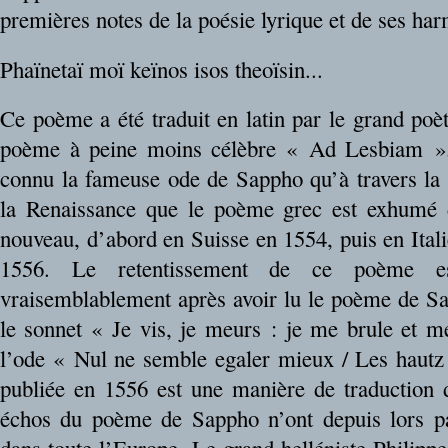
premières notes de la poésie lyrique et de ses ha
Phaïnetaï moï keïnos isos theoïsin...
Ce poème a été traduit en latin par le grand poè
poème à peine moins célèbre « Ad Lesbiam ». 
connu la fameuse ode de Sappho qu’à travers la t
la Renaissance que le poème grec est exhumé d
nouveau, d’abord en Suisse en 1554, puis en Ital
1556. Le retentissement de ce poème es
vraisemblablement après avoir lu le poème de S
le sonnet « Je vis, je meurs : je me brule et m
l’ode « Nul ne semble egaler mieux / Les haut
publiée en 1556 est une manière de traduction
échos du poème de Sappho n’ont depuis lors pa
dans toute l’Europe. Le grand helléniste Philipp