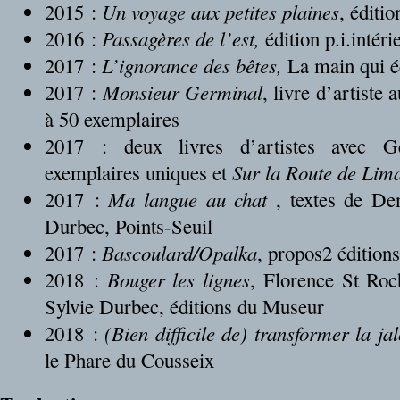
2015 :
Un voyage aux petites plaines
, éditio
2016 :
Passagères de l’est,
édition p.i.intér
2017 :
L’ignorance des bêtes,
La main qui éc
2017 :
Monsieur Germinal
, livre d’artiste
à 50 exemplaires
2017 : deux livres d’artistes avec 
exemplaires uniques et
Sur la Route de Lim
2017 :
Ma langue au chat
, textes de Den
Durbec, Points-Seuil
2017 :
Bascoulard/Opalka
, propos2 éditions
2018 :
Bouger les lignes
, Florence St Ro
Sylvie Durbec, éditions du Museur
2018 :
(Bien difficile de) transformer la ja
le Phare du Cousseix