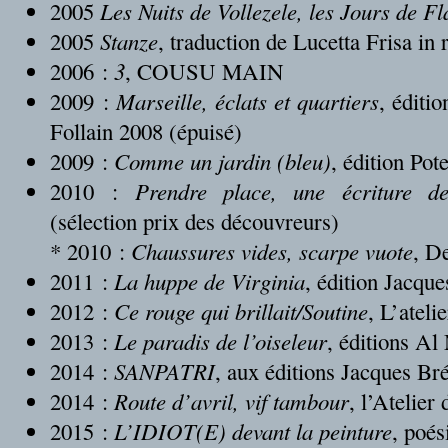
2005
Les Nuits de Vollezele, les Jours de F
2005
Stanze
, traduction de Lucetta Frisa in
2006 :
3
, COUSU MAIN
2009 :
Marseille, éclats et quartiers
, éditi
Follain 2008 (épuisé)
2009 :
Comme un jardin (bleu)
, édition Pote
2010 :
Prendre place, une écriture d
(sélection prix des découvreurs)
* 2010 :
Chaussures vides, scarpe vuote
, D
2011 :
La huppe de Virginia
, édition Jacq
2012 :
Ce rouge qui brillait/Soutine
, L’atel
2013 :
Le paradis de l’oiseleur
, éditions Al
2014 :
SANPATRI
, aux éditions Jacques B
2014 :
Route d’avril, vif tambour
, l’Atelier
2015 :
L’IDIOT(E) devant la peinture
, poés