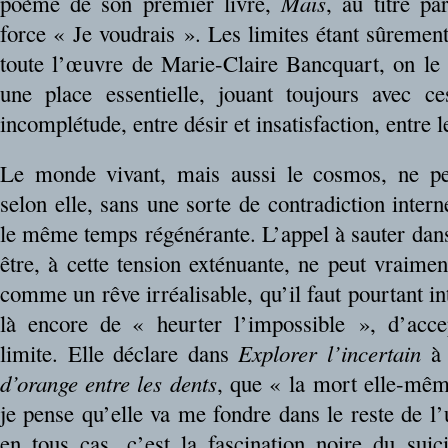
poème de son premier livre,
Mais
, au titre pa
force « Je voudrais ». Les limites étant sûremen
toute l’œuvre de Marie-Claire Bancquart, on le 
une place essentielle, jouant toujours avec ce
incomplétude, entre désir et insatisfaction, entre le
Le monde vivant, mais aussi le cosmos, ne peu
selon elle, sans une sorte de contradiction intern
le même temps régénérante. L’appel à sauter dans
être, à cette tension exténuante, ne peut vraime
comme un rêve irréalisable, qu’il faut pourtant int
là encore de « heurter l’impossible », d’accep
limite. Elle déclare dans
Explorer l’incertain
à
d’orange entre les dents
, que « la mort elle-même
je pense qu’elle va me fondre dans le reste de l’un
en tous cas, c’est la fascination noire du su