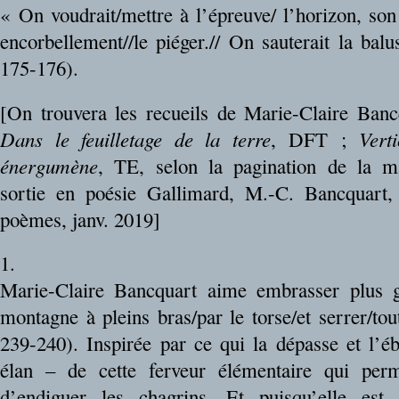
« On voudrait/mettre à l’épreuve/ l’horizon, son
encorbellement//le piéger.// On sauterait la balu
175-176).
[On trouvera les recueils de Marie-Claire Ban
Dans le feuilletage de la terre
, DFT ;
Vert
énergumène
, TE, selon la pagination de la m
sortie en poésie Gallimard, M.-C. Bancquart
poèmes, janv. 2019]
1.
Marie-Claire Bancquart aime embrasser plus g
montagne à pleins bras/par le torse/et serrer/t
239-240). Inspirée par ce qui la dépasse et l’ébl
élan – de cette ferveur élémentaire qui perme
d’endiguer les chagrins. Et puisqu’elle est 