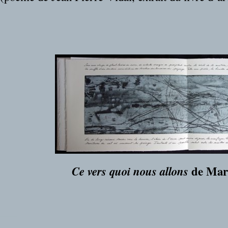
___
___
de Mari
Ce vers quoi nous allons
___
___