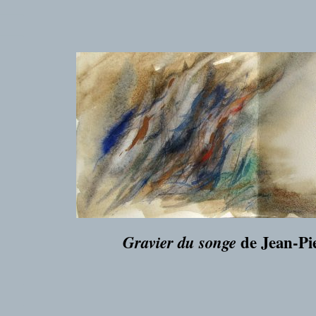
___
___
de Jean-Pi
Gravier du songe
___
___